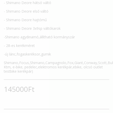
- Shimano Deore hátsó váltó
- Shimano Deore első váltó
- Shimano Deore hajtómű
- Shimano Deore 3x9sp váltókarok
-Shimano agydinamó,állítható kormányszár
- 28-es kerékméret
-új lánc,fogaskeréksor,gumik
Shimano,Focus,Shimano,Campagnolo,Fox,Giant,Conway,Scott,Bull
Ktm, e-bike, pedelec,elektromos kerékpár,ebike, olcsó outlet
testbike kerékpár)
145000
Ft