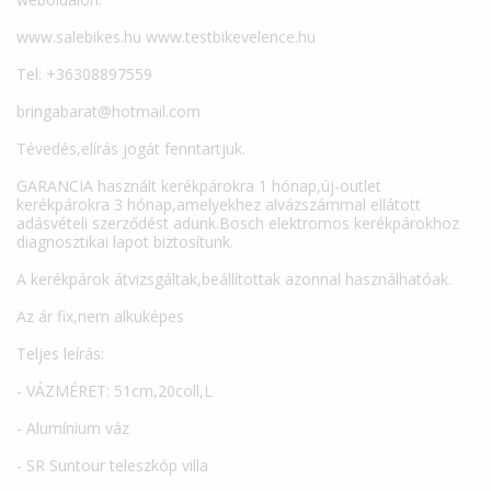
www.salebikes.hu www.testbikevelence.hu
Tel: +36308897559
bringabarat@hotmail.com
Tévedés,elírás jogát fenntartjuk.
GARANCIA használt kerékpárokra 1 hónap,új-outlet
kerékpárokra 3 hónap,amelyekhez alvázszámmal ellátott
adásvételi szerződést adunk.Bosch elektromos kerékpárokhoz
diagnosztikai lapot biztosítunk.
A kerékpárok átvizsgáltak,beállítottak azonnal használhatóak.
Az ár fix,nem alkuképes
Teljes leírás:
- VÁZMÉRET: 51cm,20coll,L
- Alumínium váz
- SR Suntour teleszkóp villa