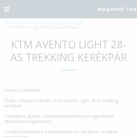
Bringabarát Tesz
Kezdőlap
Áruház
Trekking,városi kerékpár
KTM Avento Light 28-as trekking kerékpár
KTM AVENTO LIGHT 28-
AS TREKKING KERÉKPÁR
Kedves Érdeklődő!
Eladó a képeken látható KTM Avento Light 28-as trekking
kerékpár.
Személyes átvétel: Kápolnásnyék,telefonon egyeztetett
időpontban,rugalmasan.
További kerékpárok a hirdetéseink között,illetve az alábbi
weboldalon: