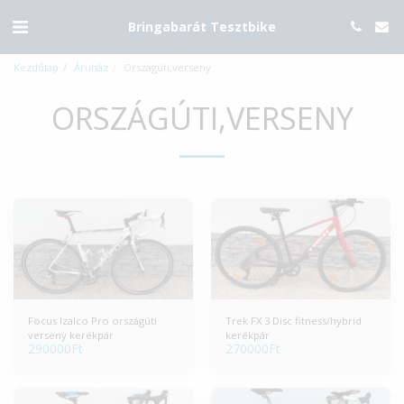
Bringabarát Tesztbike
Kezdőlap
Áruház
Országúti,verseny
ORSZÁGÚTI,VERSENY
Focus Izalco Pro országúti
Trek FX 3 Disc fitness/hybrid
verseny kerékpár
kerékpár
290000
Ft
270000
Ft