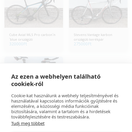
Cube Axial WLS Pro carbon´n
Stevens Vantage karbon
´blue országúti
országúti kerékpár
320000
Ft
275000
Ft
Az ezen a webhelyen található
cookiek-ról
Cookie-kat használunk a webhely teljesítményével és
Cervelo P3 Dura Ace Di2 Time
használatával kapcsolatos információk gyűjtésére és
Trial kerékpár
590000
Ft
elemzésére, a közösségi média funkcióinak
biztosítására, valamint a tartalom és a hirdetések
továbbfejlesztésére és testreszabására.
Tudj meg többet