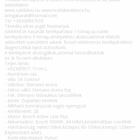
weboldalon:
www.salebikes.hu www.testbikevelence.hu
bringabarat@hotmail.com
Tel: +36308897559
Tévedés,elírás jogát fenntartjuk.
GARANCIA használt kerékpárokra 1 hónap,új-outlet
kerékpárokra 3 hónap,amelyekhez alvázszámmal ellátott
adásvételi szerződést adunk. Bosch elektromos kerékpárokhoz
diagnosztikai lapot biztosítunk.
A kerékpárok átvizsgáltak,azonnal használhatóak.
Az ár fix,nem alkuképes
Teljes leírás:
- VÁZMÉRET: 51cm,L
- Alumínium váz
- Villa: SR Suntour
- Váltókar: Shimano Acera
- Hátsó váltó Shimano Acera 9sp
- Fék: Shimano hidraulikus tárcsafékek
- Kerék: Duplafalú kerekek
- Állítható kormányszár,rugós nyeregcső
- Kerékméret: 28
- Motor: Bosch Active Line Plus
- Akkumulátor: Bosch 500Wh ,44 töltés,közelmúltban cserélték
- Hatótávolság: nehéz 50km,közepes 80-100km,könnyű 120km+
(tájékoztató adat)
- Kontroller/Kijelző: Purion