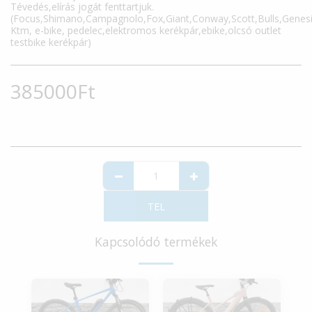
Tévedés,elírás jogát fenttartjuk.
(Focus,Shimano,Campagnolo,Fox,Giant,Conway,Scott,Bulls,Genes
Ktm, e-bike, pedelec,elektromos kerékpár,ebike,olcsó outlet
testbike kerékpár)
385000
Ft
TEL
Kapcsolódó termékek