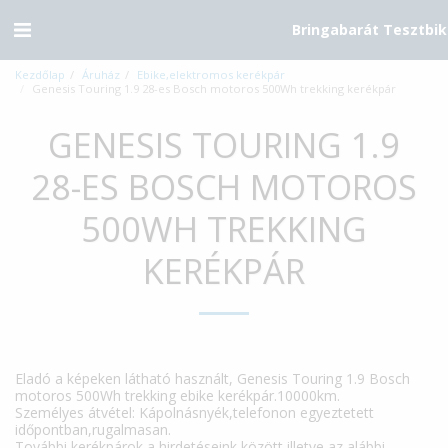
Bringabarát Tesztbik
Kezdőlap
Áruház
Ebike,elektromos kerékpár
Genesis Touring 1.9 28-es Bosch motoros 500Wh trekking kerékpár
GENESIS TOURING 1.9
28-ES BOSCH MOTOROS
500WH TREKKING
KERÉKPÁR
Eladó a képeken látható használt, Genesis Touring 1.9 Bosch
motoros 500Wh trekking ebike kerékpár.10000km.
Személyes átvétel: Kápolnásnyék,telefonon egyeztetett
időpontban,rugalmasan.
További kerékpárok a hirdetéseink között,illetve az alábbi