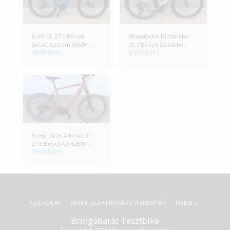
Bulls PL 27.5 Bosch
Moustache Dimanche
Smart System 535Wh
29.2 Bosch SX ebike
499000
Ft
850000
Ft
ebike
elektromos kerékpár
Brennabor Allroad XT
27.5 Bosch CX 625Wh
590000
Ft
ebike
KEZDŐLAP
EBIKE,ELEKTROMOS KERÉKPÁR
TÖBB
Bringabarát Tesztbike